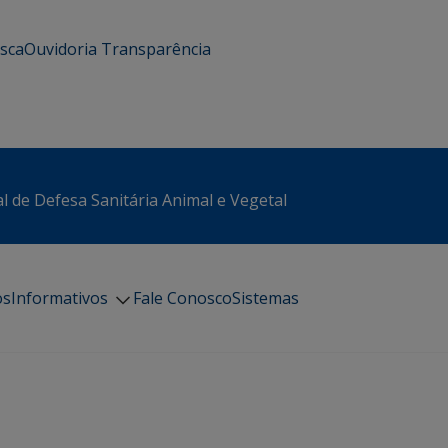
usca
Ouvidoria
Transparência
l de Defesa Sanitária Animal e Vegetal
os
Informativos
Fale Conosco
Sistemas