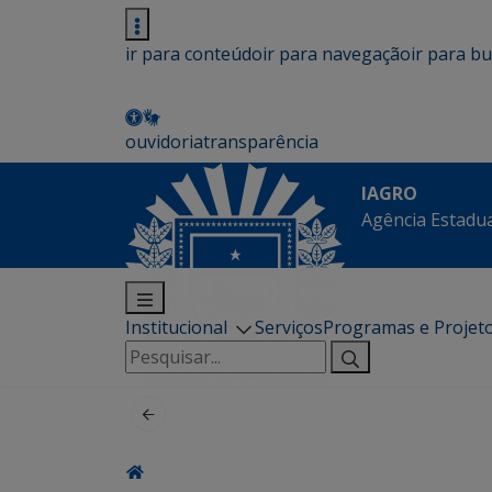
ir para conteúdo
ir para navegação
ir para b
ouvidoria
transparência
IAGRO
Agência Estadua
Institucional
Serviços
Programas e Projet
Pesquisar
por: