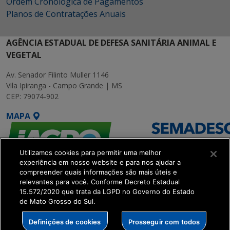
Ordem Cronológica de Pagamentos
Planos de Contratações Anuais
AGÊNCIA ESTADUAL DE DEFESA SANITÁRIA ANIMAL E
VEGETAL
Av. Senador Filinto Muller 1146
Vila Ipiranga - Campo Grande | MS
CEP: 79074-902
MAPA
Utilizamos cookies para permitir uma melhor
experiência em nosso website e para nos ajudar a
compreender quais informações são mais úteis e
relevantes para você. Conforme Decreto Estadual
15.572/2020 que trata da LGPD no Governo do Estado
SETDIG | Secretaria-
de Mato Grosso do Sul.
Executiva de
Transformação Digital
Definições de cookies
Prosseguir com todos