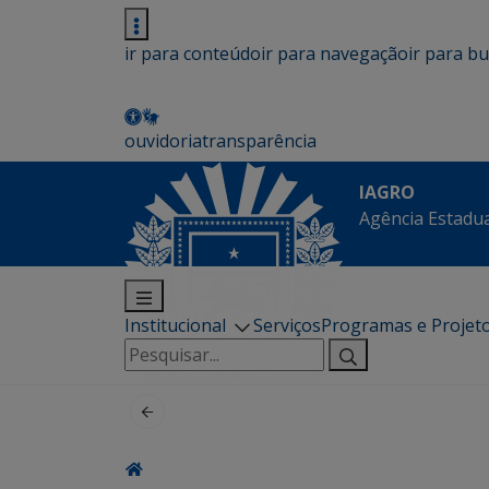
ir para conteúdo
ir para navegação
ir para b
ouvidoria
transparência
IAGRO
Agência Estadua
Institucional
Serviços
Programas e Projet
Pesquisar
por: