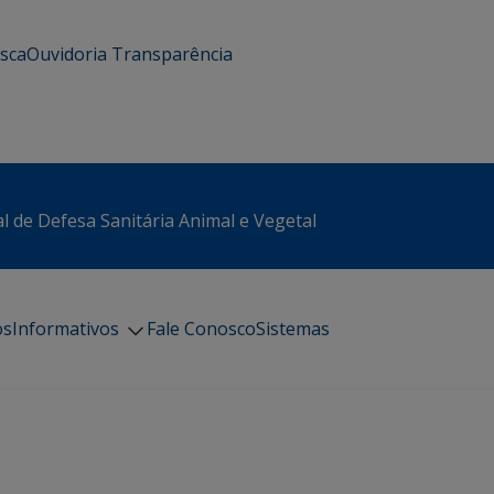
usca
Ouvidoria
Transparência
l de Defesa Sanitária Animal e Vegetal
os
Informativos
Fale Conosco
Sistemas