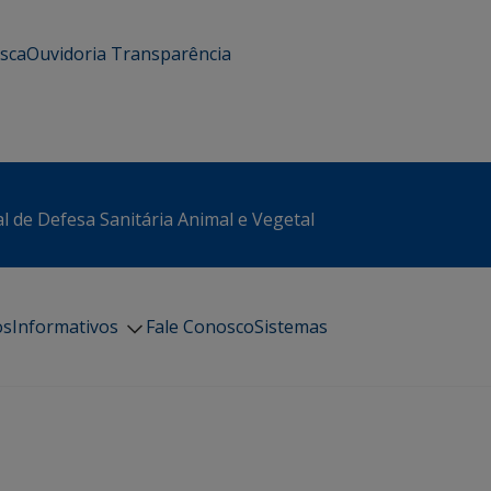
usca
Ouvidoria
Transparência
l de Defesa Sanitária Animal e Vegetal
os
Informativos
Fale Conosco
Sistemas