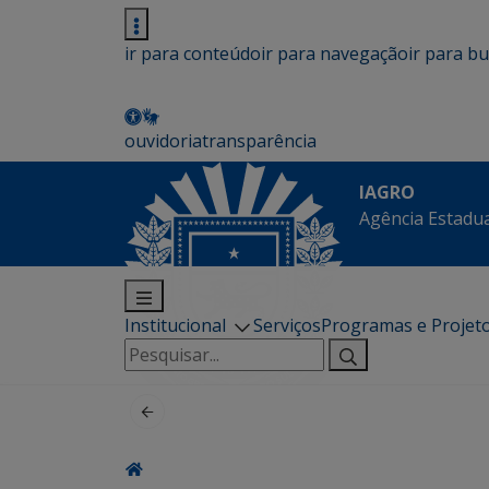
ir para conteúdo
ir para navegação
ir para b
ouvidoria
transparência
IAGRO
Agência Estadua
Institucional
Serviços
Programas e Projet
Pesquisar
por: