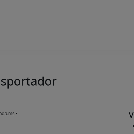
nsportador
V
nda.ms •