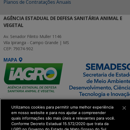
Planos de Contratações Anuais
AGÊNCIA ESTADUAL DE DEFESA SANITÁRIA ANIMAL E
VEGETAL
Av. Senador Filinto Muller 1146
Vila Ipiranga - Campo Grande | MS
CEP: 79074-902
MAPA
SETDIG | Secretaria-
Utilizamos cookies para permitir uma melhor experiência
Executiva de
em nosso website e para nos ajudar a compreender
Transformação Digital
quais informações são mais úteis e relevantes para você.
Conforme Decreto Estadual 15.572/2020 que trata da
LGPD no Governo do Estado de Mato Grosso do Sul.