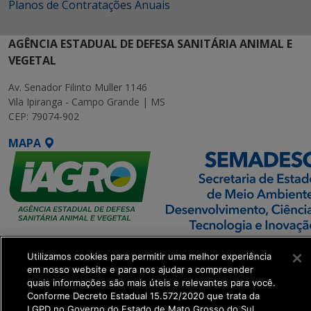
Planos de Contratações Anuais
AGÊNCIA ESTADUAL DE DEFESA SANITÁRIA ANIMAL E
VEGETAL
Av. Senador Filinto Muller 1146
Vila Ipiranga - Campo Grande | MS
CEP: 79074-902
MAPA
SETDIG | Secretaria-
Utilizamos cookies para permitir uma melhor experiência
Executiva de
em nosso website e para nos ajudar a compreender
Transformação Digital
quais informações são mais úteis e relevantes para você.
Conforme Decreto Estadual 15.572/2020 que trata da
LGPD no Governo do Estado de Mato Grosso do Sul.