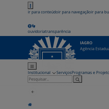
ir para conteúdo
ir para navegação
ir para b
ouvidoria
transparência
IAGRO
Agência Estadua
Institucional
Serviços
Programas e Projet
Pesquisar
por: