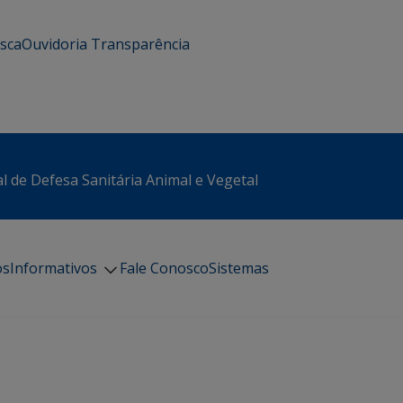
usca
Ouvidoria
Transparência
l de Defesa Sanitária Animal e Vegetal
os
Informativos
Fale Conosco
Sistemas