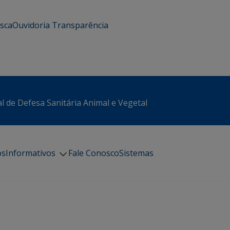
usca
Ouvidoria
Transparência
l de Defesa Sanitária Animal e Vegetal
os
Informativos
Fale Conosco
Sistemas