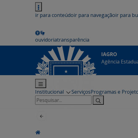
ir para conteúdo
ir para navegação
ir para b
ouvidoria
transparência
IAGRO
Agência Estadua
Institucional
Serviços
Programas e Projet
Pesquisar
por: