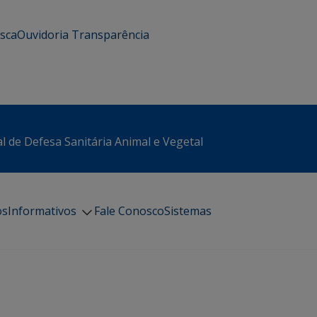
usca
Ouvidoria
Transparência
l de Defesa Sanitária Animal e Vegetal
os
Informativos
Fale Conosco
Sistemas