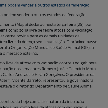
a podem vender a outros estados da federação
cimento (Mapa) declarou nesta terça-feira (25), por
aima como zona livre de febre aftosa com vacinação.
er carne bovina para as demais unidades da
 área livre da doença sem imunização. O próximo passo
ral à Organização Mundial de Saúde Animal (OIE), a
a o mercado externo.
o livre de aftosa com vacinação ocorreu no gabinete
ticipação dos senadores Romero Jucá e Telmário Mota
, Carlos Andrade e Hiran Gonçalves. O presidente da
Aderr), Vicente Barreto, representou a governadora
estava o diretor do Departamento de Saúde Animal
econhecido hoje com a assinatura da instrução
e Roraima, como livre de aftosa com vacinação, é