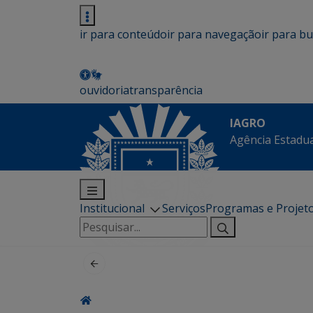
ir para conteúdo
ir para navegação
ir para b
ouvidoria
transparência
IAGRO
Agência Estadua
Institucional
Serviços
Programas e Projet
Pesquisar
por: