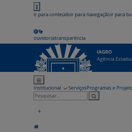
ir para conteúdo
ir para navegação
ir para b
ouvidoria
transparência
IAGRO
Agência Estadua
Institucional
Serviços
Programas e Projet
Pesquisar
por: