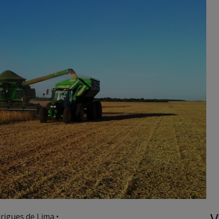
V
rigues de Lima •