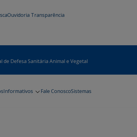
usca
Ouvidoria
Transparência
l de Defesa Sanitária Animal e Vegetal
os
Informativos
Fale Conosco
Sistemas