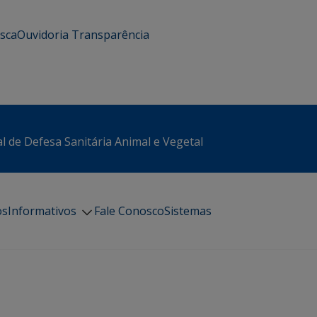
usca
Ouvidoria
Transparência
l de Defesa Sanitária Animal e Vegetal
os
Informativos
Fale Conosco
Sistemas