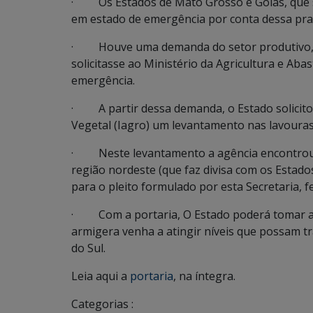
· Os Estados de Mato Grosso e Goiás, que sã
em estado de emergência por conta dessa pra
· Houve uma demanda do setor produtivo, p
solicitasse ao Ministério da Agricultura e Ab
emergência.
· A partir dessa demanda, o Estado solicitou
Vegetal (Iagro) um levantamento nas lavouras
· Neste levantamento a agência encontrou i
região nordeste (que faz divisa com os Estad
para o pleito formulado por esta Secretaria, 
· Com a portaria, O Estado poderá tomar as 
armigera venha a atingir níveis que possam 
do Sul.
Leia aqui a
portaria
, na íntegra.
Categorias :