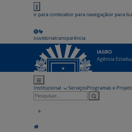
ir para conteúdo
ir para navegação
ir para b
ouvidoria
transparência
IAGRO
Agência Estadua
Institucional
Serviços
Programas e Projet
Pesquisar
por: