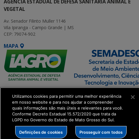
AGÊNCIA ESTADUAL DE DEFESA SANITÁRIA ANIMAL E
VEGETAL
Av. Senador Filinto Muller 1146
Vila Ipiranga - Campo Grande | MS
CEP: 79074-902
MAPA
SETDIG | Secretaria-
Utilizamos cookies para permitir uma melhor experiência
Executiva de
em nosso website e para nos ajudar a compreender
Transformação Digital
quais informações são mais úteis e relevantes para você.
Conforme Decreto Estadual 15.572/2020 que trata da
LGPD no Governo do Estado de Mato Grosso do Sul.
get_footer();
Definições de cookies
Prosseguir com todos