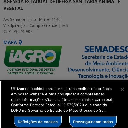
AGÊNCIA ESTADUAL DE DEFESA SANITÁRIA ANIMAL E
VEGETAL
Av. Senador Filinto Muller 1146
Vila Ipiranga - Campo Grande | MS
CEP: 79074-902
MAPA
SETDIG | Secretaria-
Utilizamos cookies para permitir uma melhor experiência
Executiva de
em nosso website e para nos ajudar a compreender
Transformação Digital
quais informações são mais úteis e relevantes para você.
Conforme Decreto Estadual 15.572/2020 que trata da
LGPD no Governo do Estado de Mato Grosso do Sul.
get_footer();
Definições de cookies
Prosseguir com todos