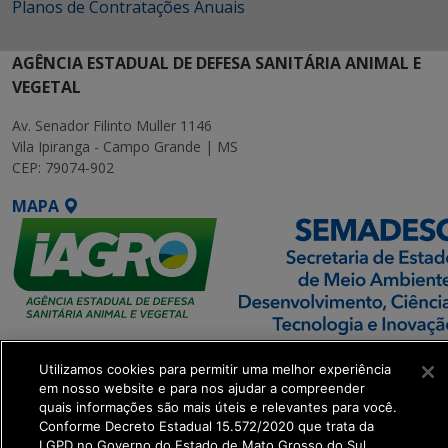
Planos de Contratações Anuais
AGÊNCIA ESTADUAL DE DEFESA SANITÁRIA ANIMAL E
VEGETAL
Av. Senador Filinto Muller 1146
Vila Ipiranga - Campo Grande | MS
CEP: 79074-902
MAPA
SETDIG | Secretaria-
Utilizamos cookies para permitir uma melhor experiência
Executiva de
em nosso website e para nos ajudar a compreender
Transformação Digital
quais informações são mais úteis e relevantes para você.
Conforme Decreto Estadual 15.572/2020 que trata da
LGPD no Governo do Estado de Mato Grosso do Sul.