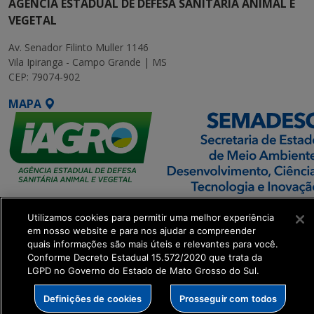
AGÊNCIA ESTADUAL DE DEFESA SANITÁRIA ANIMAL E
VEGETAL
Av. Senador Filinto Muller 1146
Vila Ipiranga - Campo Grande | MS
CEP: 79074-902
MAPA
SETDIG | Secretaria-
Utilizamos cookies para permitir uma melhor experiência
Executiva de
em nosso website e para nos ajudar a compreender
Transformação Digital
quais informações são mais úteis e relevantes para você.
Conforme Decreto Estadual 15.572/2020 que trata da
LGPD no Governo do Estado de Mato Grosso do Sul.
get_footer();
Definições de cookies
Prosseguir com todos