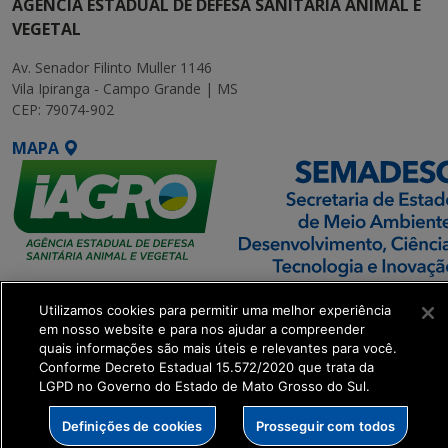
AGÊNCIA ESTADUAL DE DEFESA SANITÁRIA ANIMAL E
VEGETAL
Av. Senador Filinto Muller 1146
Vila Ipiranga - Campo Grande | MS
CEP: 79074-902
MAPA
SETDIG | Secretaria-
Utilizamos cookies para permitir uma melhor experiência
Executiva de
em nosso website e para nos ajudar a compreender
Transformação Digital
quais informações são mais úteis e relevantes para você.
Conforme Decreto Estadual 15.572/2020 que trata da
LGPD no Governo do Estado de Mato Grosso do Sul.
get_footer();
Definições de cookies
Prosseguir com todos