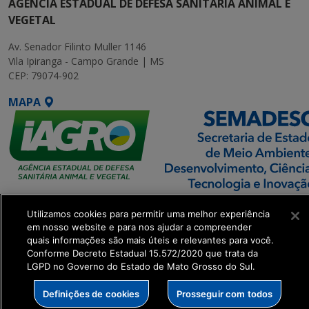
AGÊNCIA ESTADUAL DE DEFESA SANITÁRIA ANIMAL E
VEGETAL
Av. Senador Filinto Muller 1146
Vila Ipiranga - Campo Grande | MS
CEP: 79074-902
MAPA
SETDIG | Secretaria-
Utilizamos cookies para permitir uma melhor experiência
Executiva de
em nosso website e para nos ajudar a compreender
Transformação Digital
quais informações são mais úteis e relevantes para você.
Conforme Decreto Estadual 15.572/2020 que trata da
LGPD no Governo do Estado de Mato Grosso do Sul.
get_footer();
Definições de cookies
Prosseguir com todos