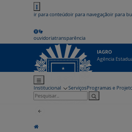
ir para conteúdo
ir para navegação
ir para b
ouvidoria
transparência
IAGRO
Agência Estadua
Institucional
Serviços
Programas e Projet
Pesquisar
por: