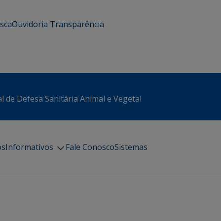
usca
Ouvidoria
Transparência
l de Defesa Sanitária Animal e Vegetal
os
Informativos
Fale Conosco
Sistemas