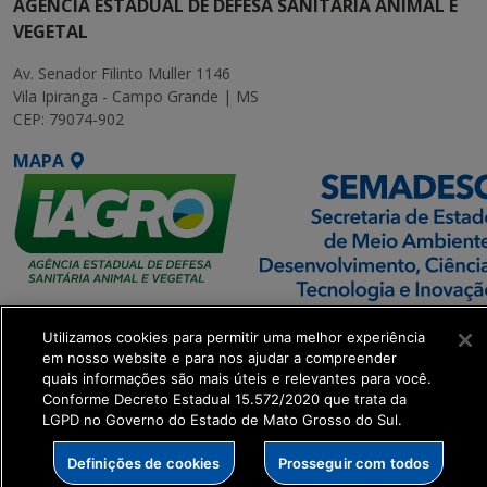
AGÊNCIA ESTADUAL DE DEFESA SANITÁRIA ANIMAL E
VEGETAL
Av. Senador Filinto Muller 1146
Vila Ipiranga - Campo Grande | MS
CEP: 79074-902
MAPA
SETDIG | Secretaria-
Utilizamos cookies para permitir uma melhor experiência
Executiva de
em nosso website e para nos ajudar a compreender
Transformação Digital
quais informações são mais úteis e relevantes para você.
Conforme Decreto Estadual 15.572/2020 que trata da
LGPD no Governo do Estado de Mato Grosso do Sul.
get_footer();
Definições de cookies
Prosseguir com todos