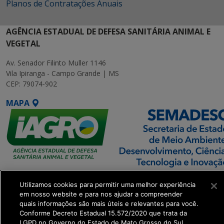
Planos de Contratações Anuais
AGÊNCIA ESTADUAL DE DEFESA SANITÁRIA ANIMAL E
VEGETAL
Av. Senador Filinto Muller 1146
Vila Ipiranga - Campo Grande | MS
CEP: 79074-902
MAPA
SETDIG | Secretaria-
Utilizamos cookies para permitir uma melhor experiência
Executiva de
em nosso website e para nos ajudar a compreender
Transformação Digital
quais informações são mais úteis e relevantes para você.
Conforme Decreto Estadual 15.572/2020 que trata da
LGPD no Governo do Estado de Mato Grosso do Sul.