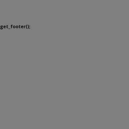
Executiva de
Transformação Digital
get_footer();