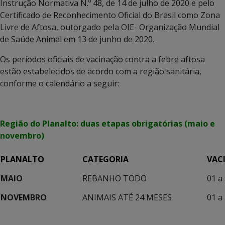
Instrução Normativa N.º 48, de 14 de julho de 2020 e pelo
Certificado de Reconhecimento Oficial do Brasil como Zona
Livre de Aftosa, outorgado pela OIE- Organização Mundial
de Saúde Animal em 13 de junho de 2020.
Os períodos oficiais de vacinação contra a febre aftosa
estão estabelecidos de acordo com a região sanitária,
conforme o calendário a seguir:
Região do Planalto: duas etapas obrigatórias (maio e
novembro)
PLANALTO
CATEGORIA
VAC
MAIO
REBANHO TODO
01 a
NOVEMBRO
ANIMAIS ATÉ 24 MESES
01 a