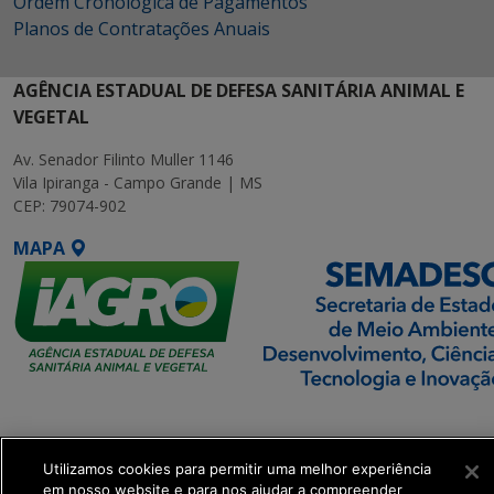
Ordem Cronológica de Pagamentos
Planos de Contratações Anuais
AGÊNCIA ESTADUAL DE DEFESA SANITÁRIA ANIMAL E
VEGETAL
Av. Senador Filinto Muller 1146
Vila Ipiranga - Campo Grande | MS
CEP: 79074-902
MAPA
SETDIG | Secretaria-
Executiva de
Transformação Digital
Utilizamos cookies para permitir uma melhor experiência
em nosso website e para nos ajudar a compreender