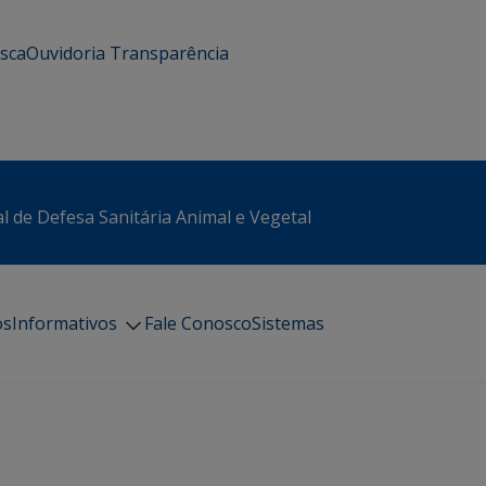
usca
Ouvidoria
Transparência
l de Defesa Sanitária Animal e Vegetal
os
Informativos
Fale Conosco
Sistemas