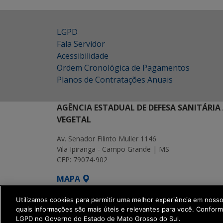
LGPD
Fala Servidor
Acessibilidade
Ordem Cronológica de Pagamentos
Planos de Contratações Anuais
AGÊNCIA ESTADUAL DE DEFESA SANITÁRIA
VEGETAL
Av. Senador Filinto Muller 1146
Vila Ipiranga - Campo Grande | MS
CEP: 79074-902
MAPA
SETDIG | Secretaria-Executiva de Transf
Utilizamos cookies para permitir uma melhor experiência em noss
quais informações são mais úteis e relevantes para você. Confor
LGPD no Governo do Estado de Mato Grosso do Sul.
get_footer();