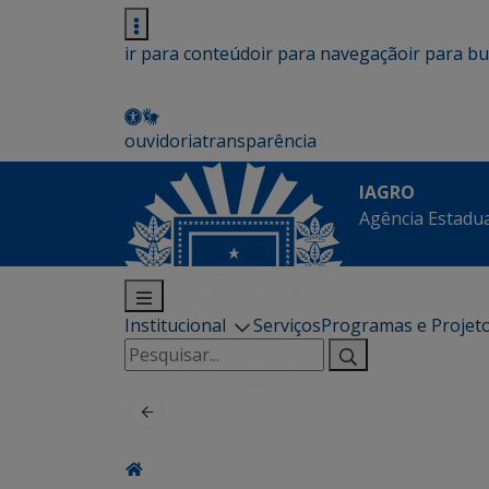
ir para conteúdo
ir para navegação
ir para b
ouvidoria
transparência
IAGRO
Agência Estadua
Institucional
Serviços
Programas e Projet
Pesquisar
por: