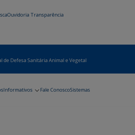
usca
Ouvidoria
Transparência
l de Defesa Sanitária Animal e Vegetal
os
Informativos
Fale Conosco
Sistemas