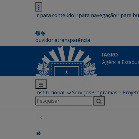
ir para conteúdo
ir para navegação
ir para b
ouvidoria
transparência
IAGRO
Agência Estadua
Institucional
Serviços
Programas e Projet
Pesquisar
por: