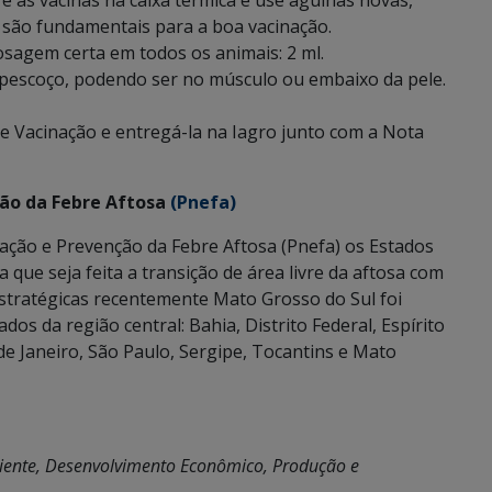
e as vacinas na caixa térmica e use agulhas novas,
a são fundamentais para a boa vacinação.
dosagem certa em todos os animais: 2 ml.
o pescoço, podendo ser no músculo ou embaixo da pele.
e Vacinação e entregá-la na Iagro junto com a Nota
ção da Febre Aftosa
(Pnefa)
cação e Prevenção da Febre Aftosa (Pnefa) os Estados
 que seja feita a transição de área livre da aftosa com
stratégicas recentemente Mato Grosso do Sul foi
s da região central: Bahia, Distrito Federal, Espírito
de Janeiro, São Paulo, Sergipe, Tocantins e Mato
iente, Desenvolvimento Econômico, Produção e