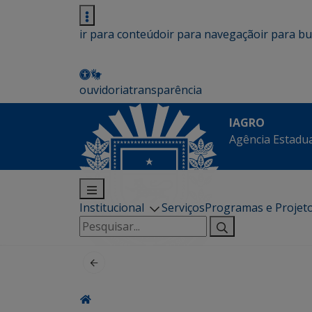
ir para conteúdo
ir para navegação
ir para b
ouvidoria
transparência
IAGRO
Agência Estadua
Institucional
Serviços
Programas e Projet
Pesquisar
por: