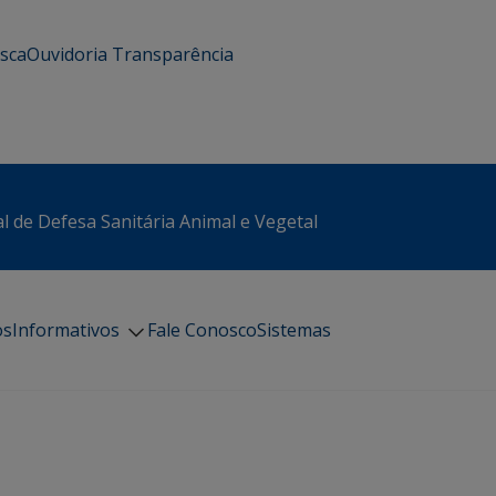
usca
Ouvidoria
Transparência
l de Defesa Sanitária Animal e Vegetal
os
Informativos
Fale Conosco
Sistemas