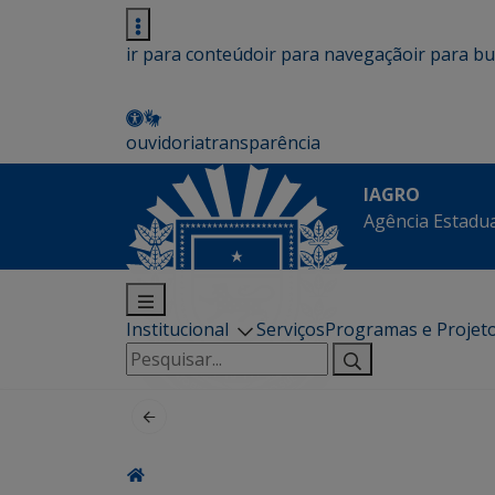
ir para conteúdo
ir para navegação
ir para b
ouvidoria
transparência
IAGRO
Agência Estadua
Institucional
Serviços
Programas e Projet
Pesquisar
por: