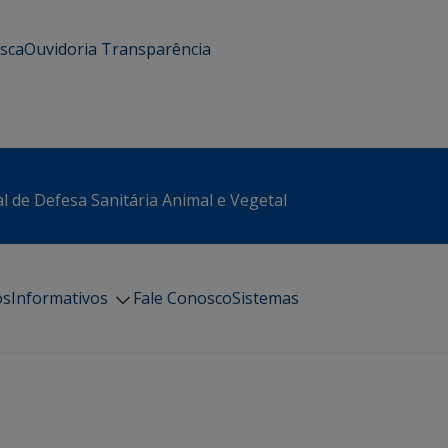
usca
Ouvidoria
Transparência
l de Defesa Sanitária Animal e Vegetal
os
Informativos
Fale Conosco
Sistemas