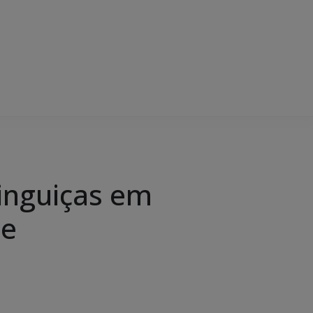
linguiças em
de