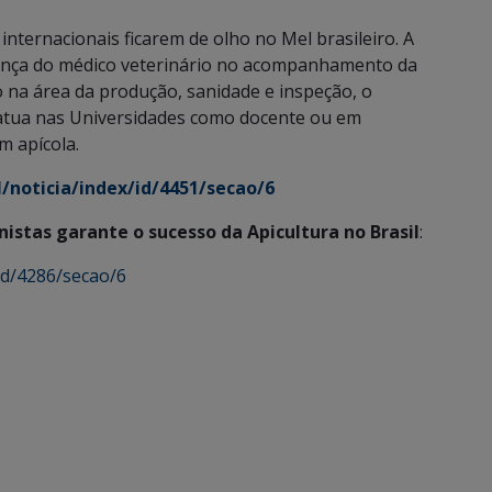
nternacionais ficarem de olho no Mel brasileiro. A
sença do médico veterinário no acompanhamento da
o na área da produção, sanidade e inspeção, o
 atua nas Universidades como docente ou em
m apícola.
l/noticia/index/id/4451/secao/6
istas garante o sucesso da Apicultura no Brasil
:
/id/4286/secao/6