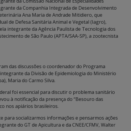
egrante da Comissão Nacional de Especialidades
tegrante da Companhia Integrada de Desenvolvimento
veterinária Ana Maria de Andrade Mitidiero, que
ual de Defesa Sanitária Animal e Vegetal (Iagro),
pela integrante da Agência Paulista de Tecnologia dos
stecimento de São Paulo (APTA/SAA-SP), a zootecnista
aram das discussões o coordenador do Programa
 integrante da Divisão de Epidemiologia do Ministério
a), Maria do Carmo Silva.
ral foi essencial para discutir o problema sanitário
evou à notificação da presença do “Besouro das
o nos apiários brasileiros.
te para socializarmos informações e pensarmos ações
ntegrante do GT de Apicultura e da CNEE/CFMV, Walter