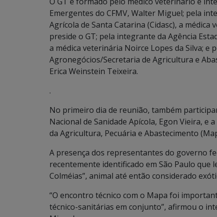
O GT é formado pelo médico veterinário e int
Emergentes do CFMV, Walter Miguel; pela in
Agrícola de Santa Catarina (Cidasc), a médica 
preside o GT; pela integrante da Agência Estad
a médica veterinária Noirce Lopes da Silva; e 
Agronegócios/Secretaria de Agricultura e Aba
Erica Weinstein Teixeira.
.
No primeiro dia de reunião, também particip
Nacional de Sanidade Apícola, Egon Vieira, e a
da Agricultura, Pecuária e Abastecimento (Map
A presença dos representantes do governo fede
recentemente identificado em São Paulo que l
Colméias”, animal até então considerado exótic
“O encontro técnico com o Mapa foi importan
técnico-sanitárias em conjunto”, afirmou o i