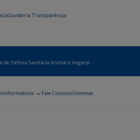
usca
Ouvidoria
Transparência
l de Defesa Sanitária Animal e Vegetal
os
Informativos
Fale Conosco
Sistemas