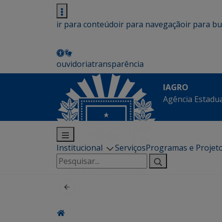
ir para conteúdo
ir para navegação
ir para b
ouvidoria
transparência
IAGRO
Agência Estadua
Institucional
Serviços
Programas e Projet
Pesquisar
por: