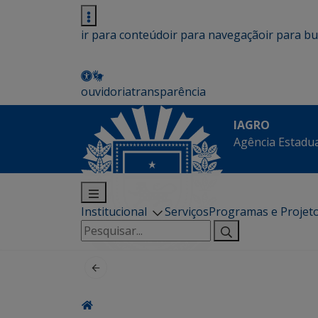
ir para conteúdo
ir para navegação
ir para b
ouvidoria
transparência
IAGRO
Agência Estadua
Institucional
Serviços
Programas e Projet
Pesquisar
por: