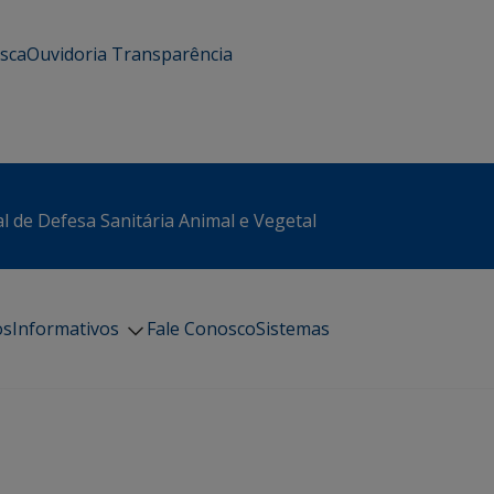
usca
Ouvidoria
Transparência
l de Defesa Sanitária Animal e Vegetal
os
Informativos
Fale Conosco
Sistemas