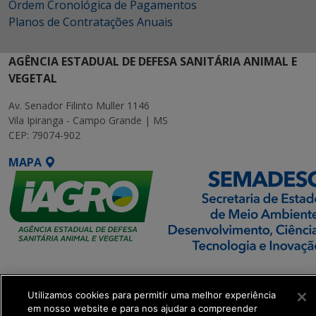
Ordem Cronológica de Pagamentos
Planos de Contratações Anuais
AGÊNCIA ESTADUAL DE DEFESA SANITÁRIA ANIMAL E
VEGETAL
Av. Senador Filinto Muller 1146
Vila Ipiranga - Campo Grande | MS
CEP: 79074-902
MAPA
SETDIG | Secretaria-
Executiva de
Utilizamos cookies para permitir uma melhor experiência
Transformação Digital
em nosso website e para nos ajudar a compreender