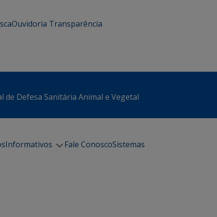
usca
Ouvidoria
Transparência
l de Defesa Sanitária Animal e Vegetal
os
Informativos
Fale Conosco
Sistemas