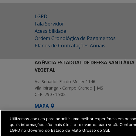
LGPD
Fala Servidor
Acessibilidade
Ordem Cronológica de Pagamentos
Planos de Contratações Anuais
AGÊNCIA ESTADUAL DE DEFESA SANITÁRIA
VEGETAL
Av. Senador Filinto Muller 1146
Vila Ipiranga - Campo Grande | MS
CEP: 79074-902
MAPA
SETDIG | Secretaria-Executiva de Transf
Utilizamos cookies para permitir uma melhor experiência em noss
quais informações são mais úteis e relevantes para você. Confor
LGPD no Governo do Estado de Mato Grosso do Sul.
get_footer();