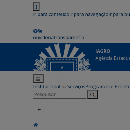
ir para conteúdo
ir para navegação
ir para b
ouvidoria
transparência
IAGRO
Agência Estadua
Institucional
Serviços
Programas e Projet
Pesquisar
por: