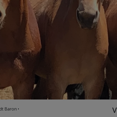
V
dt Baron •