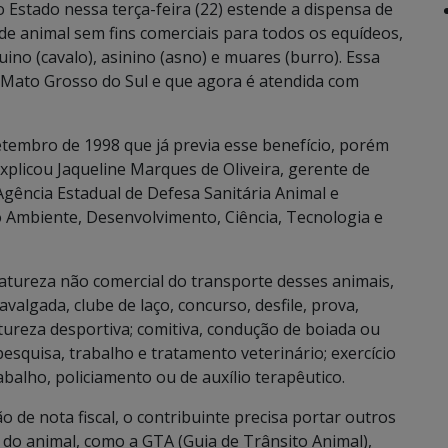
o Estado nessa terça-feira (22) estende a dispensa de
de animal sem fins comerciais para todos os equídeos,
no (cavalo), asinino (asno) e muares (burro). Essa
e Mato Grosso do Sul e que agora é atendida com
etembro de 1998 que já previa esse benefício, porém
xplicou Jaqueline Marques de Oliveira, gerente de
Agência Estadual de Defesa Sanitária Animal e
o Ambiente, Desenvolvimento, Ciência, Tecnologia e
natureza não comercial do transporte desses animais,
valgada, clube de laço, concurso, desfile, prova,
tureza desportiva; comitiva, condução de boiada ou
pesquisa, trabalho e tratamento veterinário; exercício
abalho, policiamento ou de auxílio terapêutico.
o de nota fiscal, o contribuinte precisa portar outros
do animal, como a GTA (Guia de Trânsito Animal),