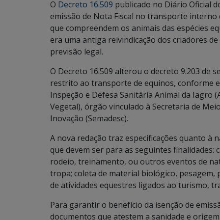
O
Decreto 16.509
publicado no Diário Oficial d
emissão de Nota Fiscal no transporte interno 
que compreendem os animais das espécies equi
era uma antiga reivindicação dos criadores d
previsão legal.
O Decreto 16.509 alterou o decreto 9.203 de s
restrito ao transporte de equinos, conforme e
Inspeção e Defesa Sanitária Animal da Iagro (
Vegetal), órgão vinculado à Secretaria de Mei
Inovação (Semadesc).
A nova redação traz especificações quanto à 
que devem ser para as seguintes finalidades: ca
rodeio, treinamento, ou outros eventos de na
tropa; coleta de material biológico, pesagem, 
de atividades equestres ligados ao turismo, tr
Para garantir o benefício da isenção de emissã
documentos que atestem a sanidade e origem 