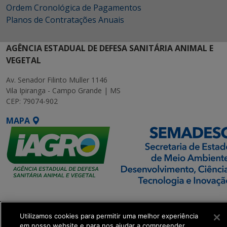
Ordem Cronológica de Pagamentos
Planos de Contratações Anuais
AGÊNCIA ESTADUAL DE DEFESA SANITÁRIA ANIMAL E
VEGETAL
Av. Senador Filinto Muller 1146
Vila Ipiranga - Campo Grande | MS
CEP: 79074-902
MAPA
SETDIG | Secretaria-
Executiva de
Utilizamos cookies para permitir uma melhor experiência
Transformação Digital
em nosso website e para nos ajudar a compreender