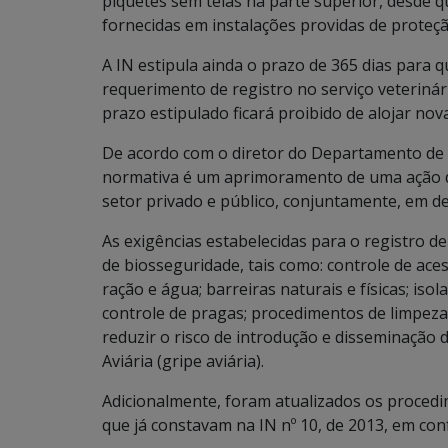
piquetes sem telas na parte superior, desde 
fornecidas em instalações providas de proteç
A IN estipula ainda o prazo de 365 dias para
requerimento de registro no serviço veteriná
prazo estipulado ficará proibido de alojar nov
De acordo com o diretor do Departamento de 
normativa é um aprimoramento de uma ação de
setor privado e público, conjuntamente, em def
As exigências estabelecidas para o registro 
de biosseguridade, tais como: controle de aces
ração e água; barreiras naturais e físicas; iso
controle de pragas; procedimentos de limpeza
reduzir o risco de introdução e disseminação 
Aviária (gripe aviária).
Adicionalmente, foram atualizados os procedi
que já constavam na IN nº 10, de 2013, em con