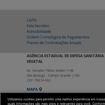
LGPD
Fala Servidor
Acessibilidade
Ordem Cronológica de Pagamentos
Planos de Contratações Anuais
AGÊNCIA ESTADUAL DE DEFESA SANITÁRIA
VEGETAL
Av. Senador Filinto Muller 1146
Vila Ipiranga - Campo Grande | MS
CEP: 79074-902
MAPA
SETDIG | Secretaria-Executiva de Transf
Utilizamos cookies para permitir uma melhor experiência em noss
quais informações são mais úteis e relevantes para você. Confor