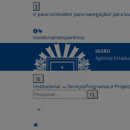
ir para conteúdo
ir para navegação
ir para b
ouvidoria
transparência
IAGRO
Agência Estadua
Institucional
Serviços
Programas e Projet
Pesquisar
por: