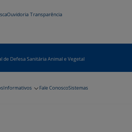
usca
Ouvidoria
Transparência
l de Defesa Sanitária Animal e Vegetal
os
Informativos
Fale Conosco
Sistemas