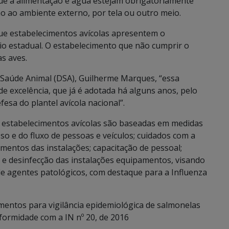
que a alimentação e água estejam obrigatoriamente
ão ao ambiente externo, por tela ou outro meio.
 que estabelecimentos avícolas apresentem o
rio estadual. O estabelecimento que não cumprir o
as aves.
Saúde Animal (DSA), Guilherme Marques, “essa
 excelência, que já é adotada há alguns anos, pelo
esa do plantel avícola nacional”.
de estabelecimentos avícolas são baseadas em medidas
so e do fluxo de pessoas e veículos; cuidados com a
lamentos das instalações; capacitação de pessoal;
 e desinfecção das instalações equipamentos, visando
de agentes patológicos, com destaque para a Influenza
mentos para vigilância epidemiológica de salmonelas
formidade com a IN nº 20, de 2016