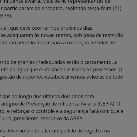
à influenza aviária. Mais de 40 representantes da
r participaram do encontro, realizado terça-feira (21)
ABPA).
icial, que deve ocorrer nos próximos dias,
 se adequarem às novas regras, sob pena de restrição
do um período maior para a colocação de telas de
mento de granjas inadequadas estão o cercamento, a
ento da água que é utilizada em todos os processos. O
 gestão de risco nos estabelecimentos avícolas de todo
idas ao longo dos últimos dois anos com
ratégico de Prevenção de Influenza Aviária (GEPIA). O
go, e reforçar o controle e a segurança fará com que a
Turra, presidente-executivo da ABPA.
es deverão protocolar um pedido de registro na