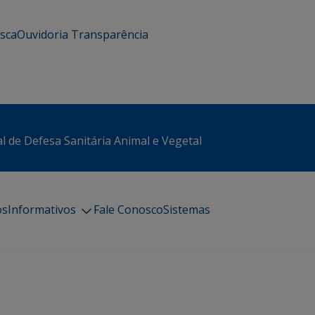
usca
Ouvidoria
Transparência
l de Defesa Sanitária Animal e Vegetal
os
Informativos
Fale Conosco
Sistemas