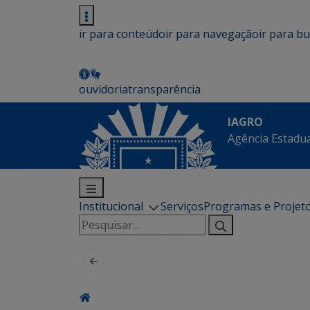
ir para conteúdo
ir para navegação
ir para b
ouvidoria
transparência
IAGRO
Agência Estadua
Institucional
Serviços
Programas e Projet
Pesquisar
por: