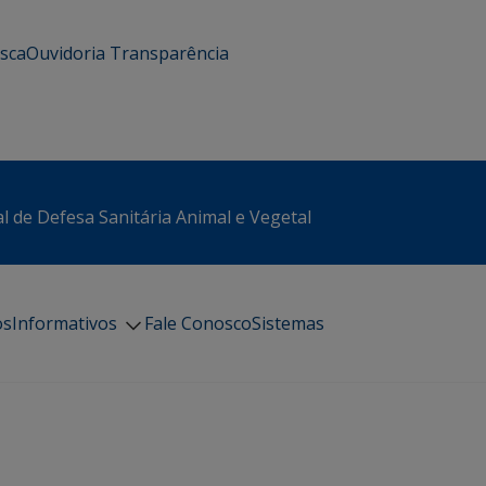
usca
Ouvidoria
Transparência
l de Defesa Sanitária Animal e Vegetal
os
Informativos
Fale Conosco
Sistemas