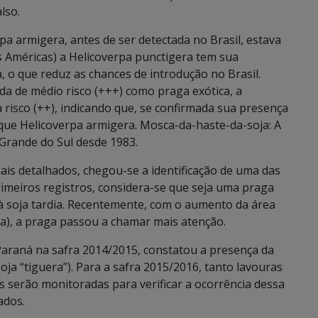
lso.
a armigera, antes de ser detectada no Brasil, estava
s Américas) a Helicoverpa punctigera tem sua
a, o que reduz as chances de introdução no Brasil.
a de médio risco (+++) como praga exótica, a
 risco (++), indicando que, se confirmada sua presença
 que Helicoverpa armigera. Mosca-da-haste-da-soja: A
 Grande do Sul desde 1983.
ais detalhados, chegou-se a identificação de uma das
imeiros registros, considera-se que seja uma praga
à soja tardia. Recentemente, com o aumento da área
ha), a praga passou a chamar mais atenção.
araná na safra 2014/2015, constatou a presença da
oja “tiguera”). Para a safra 2015/2016, tanto lavouras
s serão monitoradas para verificar a ocorrência dessa
ados.