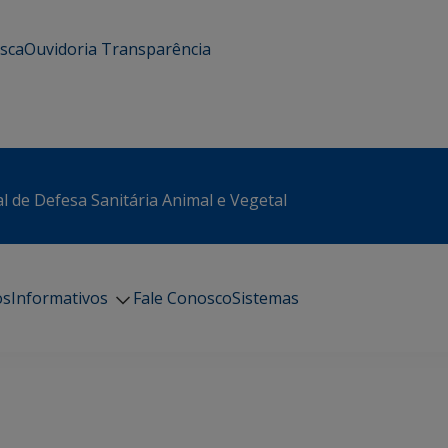
usca
Ouvidoria
Transparência
l de Defesa Sanitária Animal e Vegetal
os
Informativos
Fale Conosco
Sistemas