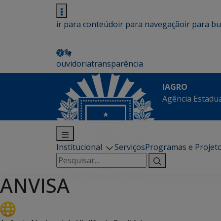
ir para conteúdo
ir para navegação
ir para b
ouvidoria
transparência
IAGRO
Agência Estadua
Institucional
Serviços
Programas e Projet
Pesquisar
por:
ANVISA