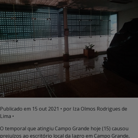
Publicado em
15 out 2021
• por Iza Olmos Rodrigues de
Lima •
O temporal que atingiu Campo Grande hoje (15) causou
prejuízos ao escritório local da Iagro em Campo Grande,