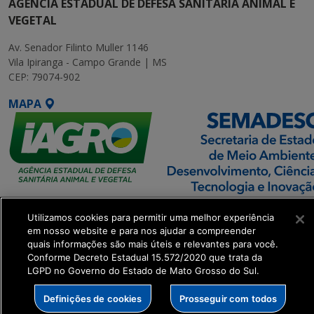
AGÊNCIA ESTADUAL DE DEFESA SANITÁRIA ANIMAL E
VEGETAL
Av. Senador Filinto Muller 1146
Vila Ipiranga - Campo Grande | MS
CEP: 79074-902
MAPA
SETDIG | Secretaria-
Utilizamos cookies para permitir uma melhor experiência
Executiva de
em nosso website e para nos ajudar a compreender
Transformação Digital
quais informações são mais úteis e relevantes para você.
Conforme Decreto Estadual 15.572/2020 que trata da
LGPD no Governo do Estado de Mato Grosso do Sul.
get_footer();
Definições de cookies
Prosseguir com todos