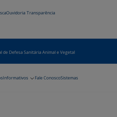
usca
Ouvidoria
Transparência
l de Defesa Sanitária Animal e Vegetal
os
Informativos
Fale Conosco
Sistemas