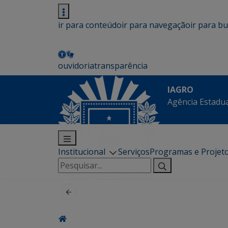
ir para conteúdo
ir para navegação
ir para b
ouvidoria
transparência
IAGRO
Agência Estadua
Institucional
Serviços
Programas e Projet
Pesquisar
por: