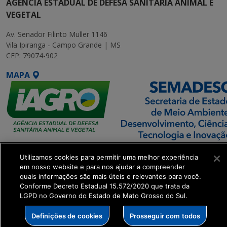
AGÊNCIA ESTADUAL DE DEFESA SANITÁRIA ANIMAL E
VEGETAL
Av. Senador Filinto Muller 1146
Vila Ipiranga - Campo Grande | MS
CEP: 79074-902
MAPA
SETDIG | Secretaria-
Utilizamos cookies para permitir uma melhor experiência
Executiva de
em nosso website e para nos ajudar a compreender
Transformação Digital
quais informações são mais úteis e relevantes para você.
Conforme Decreto Estadual 15.572/2020 que trata da
LGPD no Governo do Estado de Mato Grosso do Sul.
get_footer();
Definições de cookies
Prosseguir com todos