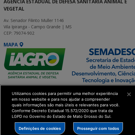
AGÊNCIA ESTADUAL DE DEFESA SANITÁRIA ANIMAL E
VEGETAL
Av. Senador Filinto Muller 1146
Vila Ipiranga - Campo Grande | MS
CEP: 79074-902
MAPA
SETDIG | Secretaria-
Utilizamos cookies para permitir uma melhor experiência
Executiva de
em nosso website e para nos ajudar a compreender
Transformação Digital
quais informações são mais úteis e relevantes para você.
Conforme Decreto Estadual 15.572/2020 que trata da
LGPD no Governo do Estado de Mato Grosso do Sul.
get_footer();
Definições de cookies
Prosseguir com todos