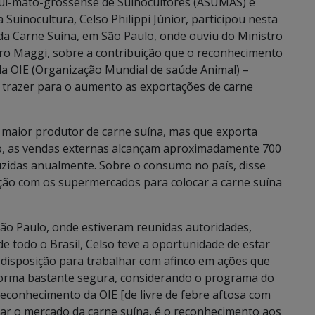
 Sul-mato-grossense de Suinocultores (ASUMAS) e
Suinocultura, Celso Philippi Júnior, participou nesta
 da Carne Suína, em São Paulo, onde ouviu do Ministro
airo Maggi, sobre a contribuição que o reconhecimento
ela OIE (Organização Mundial de saúde Animal) –
trazer para o aumento as exportações de carne
o maior produtor de carne suína, mas que exporta
o, as vendas externas alcançam aproximadamente 700
uzidas anualmente. Sobre o consumo no país, disse
ção com os supermercados para colocar a carne suína
São Paulo, onde estiveram reunidas autoridades,
 de todo o Brasil, Celso teve a oportunidade de estar
 disposição para trabalhar com afinco em ações que
 forma bastante segura, considerando o programa do
reconhecimento da OIE [de livre de febre aftosa com
liar o mercado da carne suína, é o reconhecimento aos