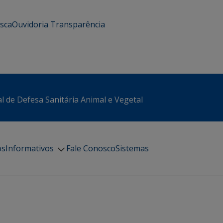
usca
Ouvidoria
Transparência
l de Defesa Sanitária Animal e Vegetal
os
Informativos
Fale Conosco
Sistemas