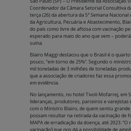
São Paulo (SP) – O Presidente da Associação
Coordenador da Câmara Setorial Consultiva da 
terça (26) da abertura da 5ª Semana Nacional
da Agricultura, Pecuária e Abastecimento, Bl
do país como livre de aftosa com vacinação p
esperado para maio do ano que vem – poderá 
suína.
Blairo Maggi destacou que o Brasil é o quart
pouco, “em torno de 25%”. Segundo o ministr
mil toneladas de 3 milhões de toneladas prod
que a associação de criadores faz essa promo
em evidência.
No lançamento, no hotel Tivoli Mofarrej, em 
lideranças, produtores, parceiros e varejistas
com o Ministro Blairo, de quem sentiu grande
possam resultar na retirada da vacinação de
MAPA de erradicação da doença, até 2023. “O 
vacinação] que nos dá a possibilidade de amp