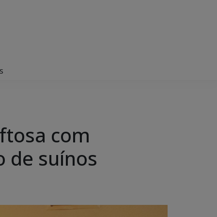
s
aftosa com
o de suínos