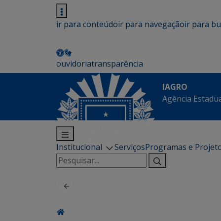
ir para conteúdo
ir para navegação
ir para b
ouvidoria
transparência
IAGRO
Agência Estadua
Institucional
Serviços
Programas e Projet
Pesquisar
por: