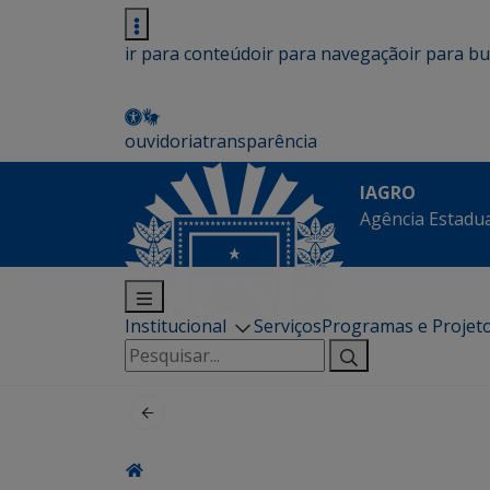
ir para conteúdo
ir para navegação
ir para b
ouvidoria
transparência
IAGRO
Agência Estadua
Institucional
Serviços
Programas e Projet
Pesquisar
por: