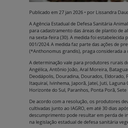
Publicado em
27 jan 2026
• por Lissandra Daud
A Agência Estadual de Defesa Sanitária Animal
para cadastramento das áreas de plantio de a
na sexta-feira (30). A medida foi estabeleci
001/2024. A medida faz parte das ações de pr
(*Anthonomus grandis), praga considerada a m
A determinação vale para produtores rurais d
Angélica, Antônio João, Aral Moreira, Batagu
Deodápolis, Douradina, Dourados, Eldorado, Fá
Itaquiraí, Ivinhema, Japorã, Jateí, Juti, Lag
Horizonte do Sul, Paranhos, Ponta Porã, Sete
De acordo com a resolução, os produtores dev
cultivadas junto ao IAGRO, em até 30 dias apó
descumprimento pode resultar em perda de ince
na legislação estadual de defesa sanitária vege