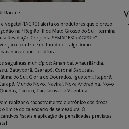
V
t Baron •
 e Vegetal (IAGRO) alerta os produtores que o prazo
lgodão na *Região III de Mato Grosso do Sul* termina
da pela Resolução Conjunta SEMADESC/IAGRO nº
evenção e controle do bicudo-do-algodoeiro
ais nociva para a cultura.
os seguintes municípios: Amambai, Anaurilândia,
assu, Batayporã, Caarapó, Coronel Sapucaia,
tima do Sul, Glória de Dourados, Iguatemi, Itaporã,
una Carapã, Mundo Novo, Naviraí, Nova Andradina, Novo
 Quedas, Tacuru, Taquarussu e Vicentina.
em realizar o cadastramento eletrônico das áreas
s o limite do calendário de semeadura. O
ntivos fiscais e aplicação de penalidades previstas
tal.