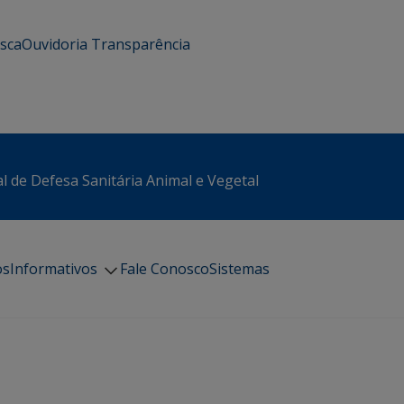
usca
Ouvidoria
Transparência
l de Defesa Sanitária Animal e Vegetal
os
Informativos
Fale Conosco
Sistemas