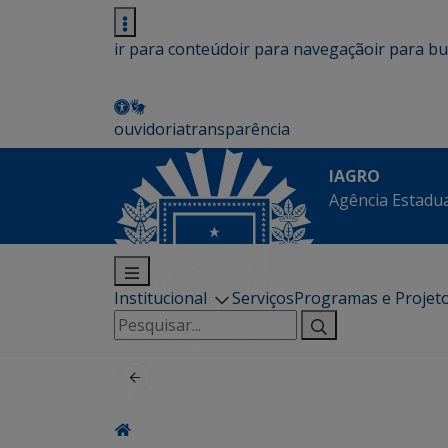
ir para conteúdo
ir para navegação
ir para b
ouvidoria
transparência
IAGRO
Agência Estadua
Institucional
Serviços
Programas e Projet
Pesquisar
por: