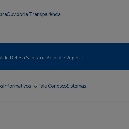
usca
Ouvidoria
Transparência
l de Defesa Sanitária Animal e Vegetal
os
Informativos
Fale Conosco
Sistemas