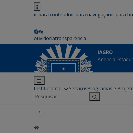
ir para conteúdo
ir para navegação
ir para b
ouvidoria
transparência
IAGRO
Agência Estadua
Institucional
Serviços
Programas e Projet
Pesquisar
por: