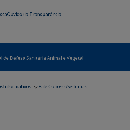
usca
Ouvidoria
Transparência
l de Defesa Sanitária Animal e Vegetal
os
Informativos
Fale Conosco
Sistemas