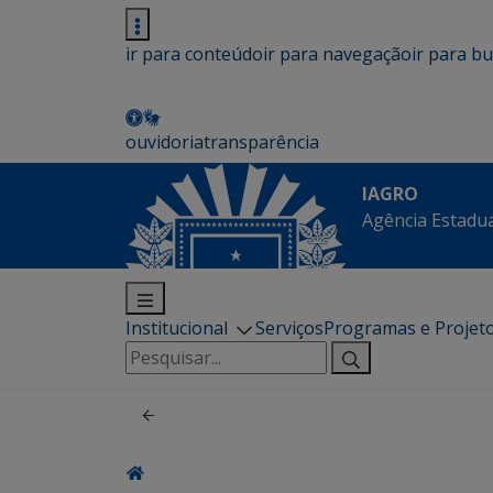
ir para conteúdo
ir para navegação
ir para b
ouvidoria
transparência
IAGRO
Agência Estadua
Institucional
Serviços
Programas e Projet
Pesquisar
por: