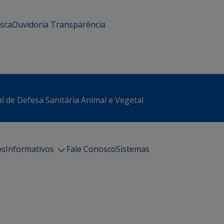
usca
Ouvidoria
Transparência
l de Defesa Sanitária Animal e Vegetal
os
Informativos
Fale Conosco
Sistemas