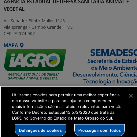
AGÊNCIA ESTADUAL DE DEFESA SANITÁRIA ANIMAL E
VEGETAL
Av. Senador Filinto Muller 1146
Vila Ipiranga - Campo Grande | MS
CEP: 79074-902
MAPA
SETDIG | Secretaria-
Utilizamos cookies para permitir uma melhor experiência
Executiva de
em nosso website e para nos ajudar a compreender
Transformação Digital
quais informações são mais úteis e relevantes para você.
Conforme Decreto Estadual 15.572/2020 que trata da
LGPD no Governo do Estado de Mato Grosso do Sul.
get_footer();
Definições de cookies
Prosseguir com todos