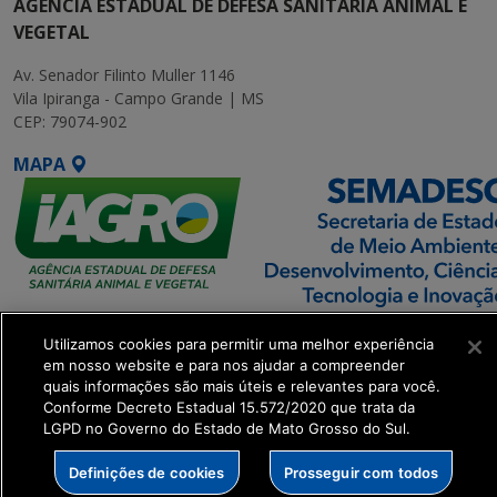
AGÊNCIA ESTADUAL DE DEFESA SANITÁRIA ANIMAL E
VEGETAL
Av. Senador Filinto Muller 1146
Vila Ipiranga - Campo Grande | MS
CEP: 79074-902
MAPA
SETDIG | Secretaria-
Utilizamos cookies para permitir uma melhor experiência
Executiva de
em nosso website e para nos ajudar a compreender
Transformação Digital
quais informações são mais úteis e relevantes para você.
Conforme Decreto Estadual 15.572/2020 que trata da
LGPD no Governo do Estado de Mato Grosso do Sul.
get_footer();
Definições de cookies
Prosseguir com todos