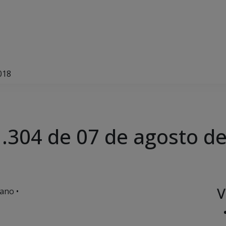
018
.304 de 07 de agosto d
V
ano •