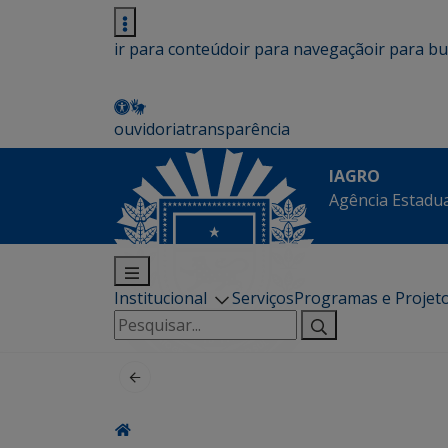
ir para conteúdo
ir para navegação
ir para b
ouvidoria
transparência
IAGRO
Agência Estadua
Institucional
Serviços
Programas e Projet
Pesquisar
por: