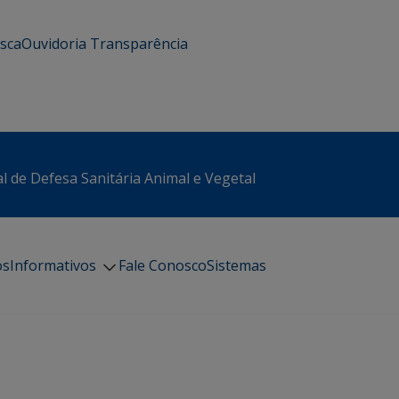
usca
Ouvidoria
Transparência
l de Defesa Sanitária Animal e Vegetal
os
Informativos
Fale Conosco
Sistemas