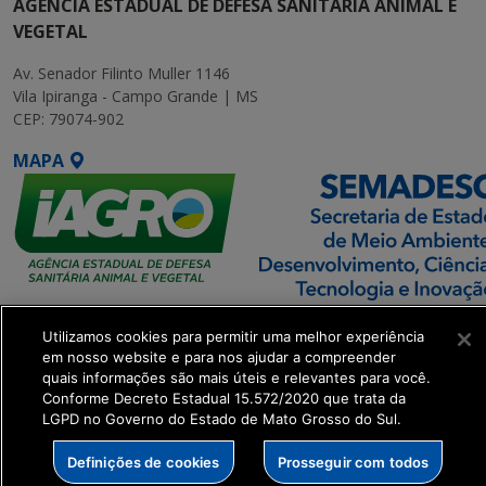
AGÊNCIA ESTADUAL DE DEFESA SANITÁRIA ANIMAL E
VEGETAL
Av. Senador Filinto Muller 1146
Vila Ipiranga - Campo Grande | MS
CEP: 79074-902
MAPA
SETDIG | Secretaria-
Utilizamos cookies para permitir uma melhor experiência
Executiva de
em nosso website e para nos ajudar a compreender
Transformação Digital
quais informações são mais úteis e relevantes para você.
Conforme Decreto Estadual 15.572/2020 que trata da
LGPD no Governo do Estado de Mato Grosso do Sul.
get_footer();
Definições de cookies
Prosseguir com todos