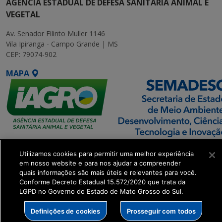
AGÊNCIA ESTADUAL DE DEFESA SANITÁRIA ANIMAL E
VEGETAL
Av. Senador Filinto Muller 1146
Vila Ipiranga - Campo Grande | MS
CEP: 79074-902
MAPA
SETDIG | Secretaria-
Utilizamos cookies para permitir uma melhor experiência
Executiva de
em nosso website e para nos ajudar a compreender
Transformação Digital
quais informações são mais úteis e relevantes para você.
Conforme Decreto Estadual 15.572/2020 que trata da
LGPD no Governo do Estado de Mato Grosso do Sul.
get_footer();
Definições de cookies
Prosseguir com todos